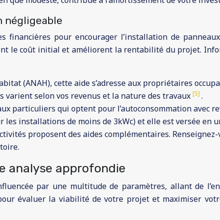
ien que modeste, contribue à l’amortissement de votre inves
n négligeable
ides financières pour encourager l’installation de pannea
 le coût initial et améliorent la rentabilité du projet. Inf
abitat (ANAH), cette aide s’adresse aux propriétaires occup
[5]
s varient selon vos revenus et la nature des travaux
.
aux particuliers qui optent pour l’autoconsommation avec r
r les installations de moins de 3kWc) et elle est versée en u
ectivités proposent des aides complémentaires. Renseignez-v
toire.
une analyse approfondie
nfluencée par une multitude de paramètres, allant de l’ens
our évaluer la viabilité de votre projet et maximiser vo