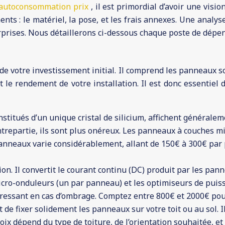
 autoconsommation prix
, il est primordial d’avoir une visi
ents : le matériel, la pose, et les frais annexes. Une analy
urprises. Nous détaillerons ci-dessous chaque poste de dépe
de votre investissement initial. Il comprend les panneaux sol
t le rendement de votre installation. Il est donc essentie
nstitués d’un unique cristal de silicium, affichent généra
ontrepartie, ils sont plus onéreux. Les panneaux à couches m
panneaux varie considérablement, allant de 150€ à 300€ pa
ion. Il convertit le courant continu (DC) produit par les pann
micro-onduleurs (un par panneau) et les optimiseurs de puis
essant en cas d’ombrage. Comptez entre 800€ et 2000€ pour
 fixer solidement les panneaux sur votre toit ou au sol. Il 
hoix dépend du type de toiture, de l’orientation souhaitée, e